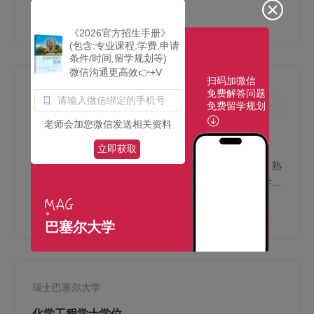
结，做出推断和预测，为相关决策提供依据和参考。它被
查看更多
广泛的应用在各门学科之上，从物理和社会科学到人文科
《2026官方招生手册》
学
(包含:专业课程,学费,申请
条件/时间,留学规划等)
微信沟通更高效👉+V
扫码加微信
瑞士巴塞尔大学
免费解答问题
免费留学规划
数学理学学士学位
老师会加您微信发送相关资料
Bachelor of Science in Mathematics
立即获取
数学与应用数学 该专业培养具有坚实宽广的数学基础，熟
练的计算机应用和软件开发能力，能创造性地解决科学、
工程、管理等领域的实际问题的理科应用型人才
查看更多
巴塞尔大学
瑞士巴塞尔大学
化学工程学士学位