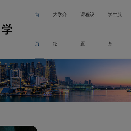
首
大学介
课程设
学生服
页
绍
置
务