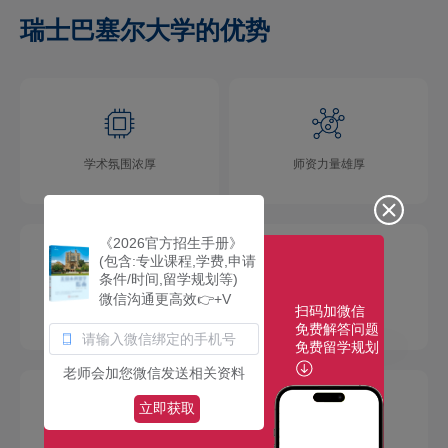
瑞士巴塞尔大学的优势
学术氛围浓厚
师资力量雄厚
《2026官方招生手册》
(包含:专业课程,学费,申请
条件/时间,留学规划等)
微信沟通更高效👉+V
扫码加微信
校园环境优美
社团活动多彩
免费解答问题
免费留学规划
老师会加您微信发送相关资料
立即获取