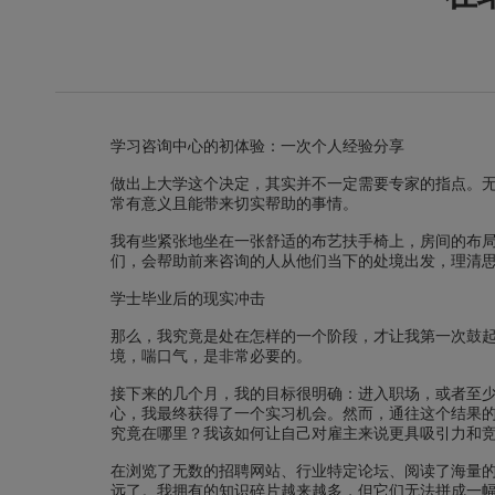
学习咨询中心的初体验：一次个人经验分享
做出上大学这个决定，其实并不一定需要专家的指点。
常有意义且能带来切实帮助的事情。
我有些紧张地坐在一张舒适的布艺扶手椅上，房间的布
们，会帮助前来咨询的人从他们当下的处境出发，理清
学士毕业后的现实冲击
那么，我究竟是处在怎样的一个阶段，才让我第一次鼓
境，喘口气，是非常必要的。
接下来的几个月，我的目标很明确：进入职场，或者至
心，我最终获得了一个实习机会。然而，通往这个结果
究竟在哪里？我该如何让自己对雇主来说更具吸引力和
在浏览了无数的招聘网站、行业特定论坛、阅读了海量
远了。我拥有的知识碎片越来越多，但它们无法拼成一