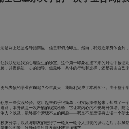
无论是网上还是各种指南里，信息都俯拾即是。然而，我最近亲身体会到
局让我联想起我的心理医生的诊室。这个第一印象在接下来的对话中被证
思路，并提供进一步的指导。但最终，具体的行动和选择，还是要由自己
起勇气去预约学业咨询呢？今年夏天，我顺利完成了本科学业。由于整个
少积累一些实践经验。这听起来似乎很简单，但实际操作起来，却成了一
的道路，本身就是一次严酷的现实检验，它让我内心的不安与日俱增。随
竞争力？以及，最终那个萦绕不去的问题——我是不是应该再去读一个硕
的校友分享，以及与朋友们进行了一轮又一轮令人沮丧的谈话之后，我虽
幅清晰的图景。这种信息过载反而让我更加迷茫。