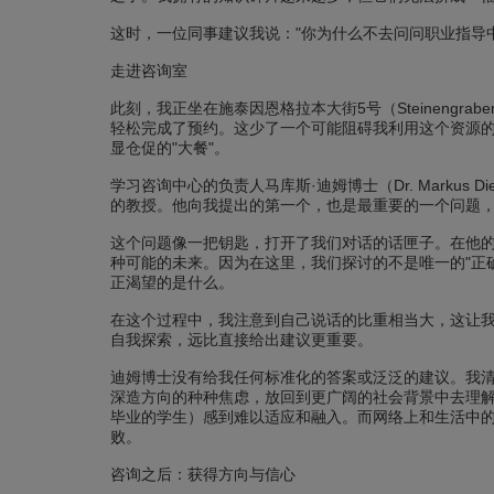
这时，一位同事建议我说："你为什么不去问问职业指导
走进咨询室
此刻，我正坐在施泰因恩格拉本大街5号（Steineng
轻松完成了预约。这少了一个可能阻碍我利用这个资源
显仓促的"大餐"。
学习咨询中心的负责人马库斯·迪姆博士（Dr. Mark
的教授。他向我提出的第一个，也是最重要的一个问题，
这个问题像一把钥匙，打开了我们对话的话匣子。在他
种可能的未来。因为在这里，我们探讨的不是唯一的"正
正渴望的是什么。
在这个过程中，我注意到自己说话的比重相当大，这让
自我探索，远比直接给出建议更重要。
迪姆博士没有给我任何标准化的答案或泛泛的建议。我清
深造方向的种种焦虑，放回到更广阔的社会背景中去理
毕业的学生）感到难以适应和融入。而网络上和生活中
败。
咨询之后：获得方向与信心