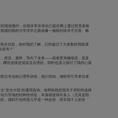
或直接到现场预约，但我非常庆幸自己能在网上通过联系表格
让我感到我的大学求学之路就像一顿组织得并不完美、略
填写的初步信息，他对我的了解，已经超过了大多数给我授课
咨询？"
境，然后，最终，导向了未来——或者更准确地说，是多
下，哪些选择是现实且合理的，同时也深入探讨了我内心真
都受过专业的心理学训练，他们深知，倾听和引导来访者
次"灵光乍现"的通用咨询。他帮助我把我关于求职和选择
劳动力市场的结构性特征，本身就使得许多人（尤其是刚
因此，感到不知所措几乎是一种必然，而非我个人的失