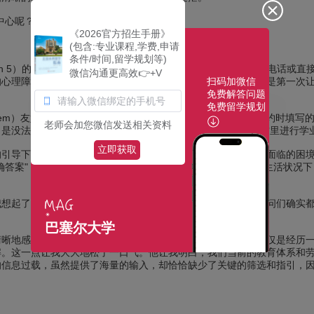
中心呢？反正你也没什么可损失的。"
《2026官方招生手册》
(包含:专业课程,学费,申请
条件/时间,留学规划等)
raben 5）的等候区，距离我的预约时间只剩几分钟。虽然可以通过电话
微信沟通更高效👉+V
扫码加微信
的心理障碍——因为我实际上从未去过学业咨询，尽管这已经不是第一次
免费解答问题
免费留学规划
us Diem）友好地和我打了招呼，并在我对面坐下。通过我在网上预约时
老师会加您微信发送相关资料
是没法用一个简单的句子来回答的："是什么促使您今天来到这里进行学业
立即获取
的引导下，话题自然地流淌开来，从我的过去经历，过渡到现在面临的困
确答案"，而是开放的可能性。我们一起仔细衡量，在我的个人生活状况
我想起了在接受心理治疗时的体验。这并非偶然，因为这里的顾问们确实
巴塞尔大学
晰地感觉到，我们是在真正地探讨属于我自己的道路，而不仅仅是经历一
解。这一点让我大大地松了一口气。他让我明白，我们当前的教育体系和
的信息过载，虽然提供了海量的输入，却恰恰缺少了关键的筛选和指引，